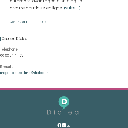
différents avantages d’un blog lié
à votre boutique en ligne.
(suite…)
Continuer La Lecture
6
Raisons
D’annexer
Un
Contact Dialea
Blog
À
Votre
Téléphone :
Site
06 60 84 41 63
Ecommerce
E-mail :
S’ouvre
magali.dessertine@dialea.fr
dans
votre
application
Facebook
LinkedIn
Mail