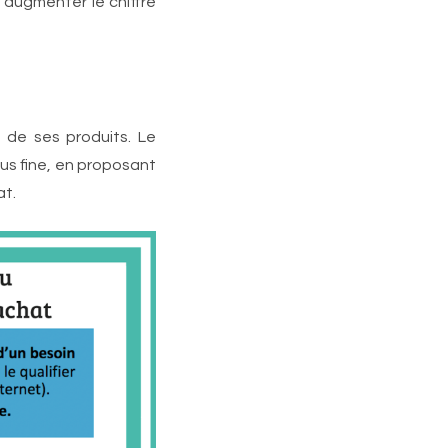
’augmenter le chiffre
é de ses produits. Le
us fine, en proposant
at.